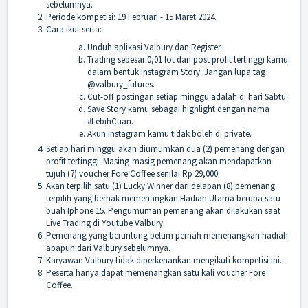
sebelumnya.
Periode kompetisi: 19 Februari - 15 Maret 2024.
Cara ikut serta:
Unduh aplikasi Valbury dan Register.
Trading sebesar 0,01 lot dan post profit tertinggi kamu
dalam bentuk Instagram Story. Jangan lupa tag
@valbury_futures.
Cut-off postingan setiap minggu adalah di hari Sabtu.
Save Story kamu sebagai highlight dengan nama
#LebihCuan.
Akun Instagram kamu tidak boleh di private.
Setiap hari minggu akan diumumkan dua (2) pemenang dengan
profit tertinggi. Masing-masig pemenang akan mendapatkan
tujuh (7) voucher Fore Coffee senilai Rp 29,000.
Akan terpilih satu (1) Lucky Winner dari delapan (8) pemenang
terpilih yang berhak memenangkan Hadiah Utama berupa satu
buah Iphone 15. Pengumuman pemenang akan dilakukan saat
Live Trading di Youtube Valbury.
Pemenang yang beruntung belum pernah memenangkan hadiah
apapun dari Valbury sebelumnya.
Karyawan Valbury tidak diperkenankan mengikuti kompetisi ini.
Peserta hanya dapat memenangkan satu kali voucher Fore
Coffee.