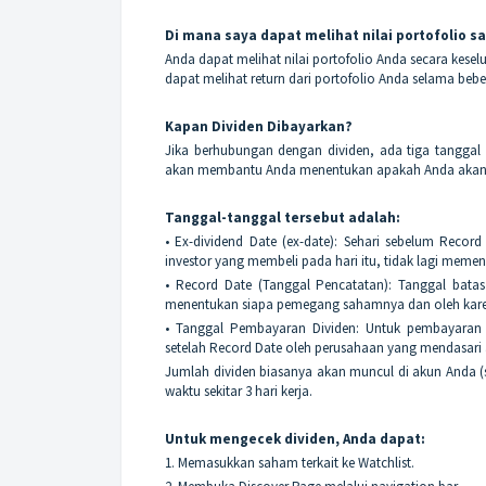
Di mana saya dapat melihat nilai portofolio s
Anda dapat melihat nilai portofolio Anda secara kesel
dapat melihat return dari portofolio Anda selama bebe
Kapan Dividen Dibayarkan?
Jika berhubungan dengan dividen, ada tiga tanggal 
akan membantu Anda menentukan apakah Anda akan m
Tanggal-tanggal tersebut adalah:
• Ex-dividend Date (ex-date): Sehari sebelum Recor
investor yang membeli pada hari itu, tidak lagi meme
• Record Date (Tanggal Pencatatan): Tanggal bat
menentukan siapa pemegang sahamnya dan oleh karena
• Tanggal Pembayaran Dividen: Untuk pembayaran 
setelah Record Date oleh perusahaan yang mendasari 
Jumlah dividen biasanya akan muncul di akun Anda (s
waktu sekitar 3 hari kerja.
Untuk mengecek dividen, Anda dapat:
1. Memasukkan saham terkait ke Watchlist.