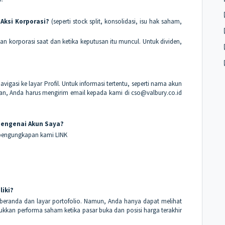
Aksi Korporasi?
(seperti stock split, konsolidasi, isu hak saham,
 korporasi saat dan ketika keputusan itu muncul. Untuk dividen,
?
asi ke layar Profil. Untuk informasi tertentu, seperti nama akun
an, Anda harus mengirim email kepada kami di cso@valbury.co.id
engenai Akun Saya?
 pengungkapan kami LINK
liki?
 beranda dan layar portofolio. Namun, Anda hanya dapat melihat
jukkan performa saham ketika pasar buka dan posisi harga terakhir