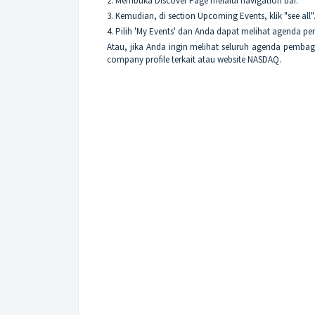
2. Membuka Discover Page melalui navigation bar.
3. Kemudian, di section Upcoming Events, klik "see all"
4. Pilih 'My Events' dan Anda dapat melihat agenda 
Atau, jika Anda ingin melihat seluruh agenda pembagi
company profile terkait atau website NASDAQ.