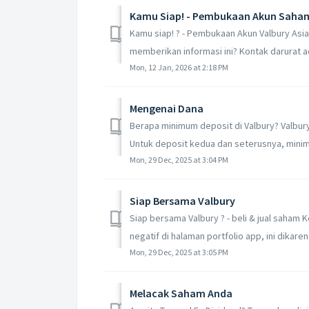
Kamu Siap! - Pembukaan Akun Saham
Kamu siap! ? - Pembukaan Akun Valbury Asi
memberikan informasi ini? Kontak darurat a
Mon, 12 Jan, 2026 at 2:18 PM
Mengenai Dana
Berapa minimum deposit di Valbury? Valbur
Untuk deposit kedua dan seterusnya, minim
Mon, 29 Dec, 2025 at 3:04 PM
Siap Bersama Valbury
Siap bersama Valbury ? - beli & jual saham 
negatif di halaman portfolio app, ini dikarena
Mon, 29 Dec, 2025 at 3:05 PM
Melacak Saham Anda