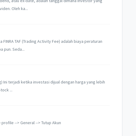
idend, atau ex-date, adalah tanggal dimana investor yang
iden. Oleh ka...
ya FINRA TAF (Trading Activity Fee) adalah biaya peraturan
a pun. Seda...
Ini terjadi ketika investasi dijual dengan harga yang lebih
ock ...
 profile --> General --> Tutup Akun