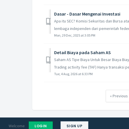
Dasar - Dasar Mengenai Investasi
Apa itu SEC? Komisi Sekuritas dan Bursa at
lembaga independen dari pemerintah feder
Mon, 29 Dec, 2025 at 3:05 PM
Detail Biaya pada Saham AS
Saham AS Tipe Biaya Untuk Besar Biaya Biaya
Trading activity fee (TAF) Hanya transaksi pe
Tue, 4 Aug, 2026 at 6:33 PM
« Previous
Welcome
LOGIN
SIGN UP