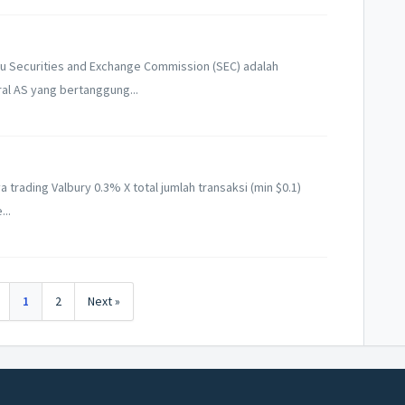
au Securities and Exchange Commission (SEC) adalah
al AS yang bertanggung...
 trading Valbury 0.3% X total jumlah transaksi (min $0.1)
...
1
2
Next »